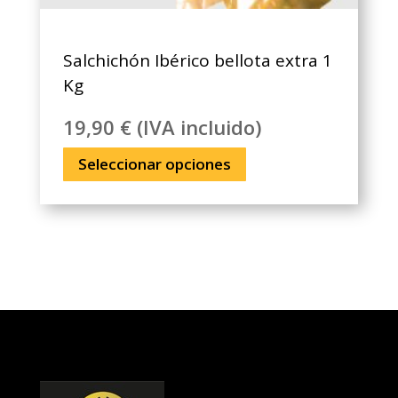
Salchichón Ibérico bellota extra 1
Kg
19,90
€
(IVA incluido)
Este
Seleccionar opciones
producto
tiene
múltiples
variantes.
Las
opciones
se
pueden
elegir
en