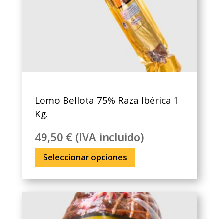
Lomo Bellota 75% Raza Ibérica 1
Kg.
49,50
€
(IVA incluido)
Este
Seleccionar opciones
producto
tiene
múltiples
variantes.
Las