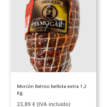
opciones
se
pueden
elegir
en
la
página
de
producto
Morcón Ibérico bellota extra 1,2
Kg.
23,89
€
(IVA incluido)