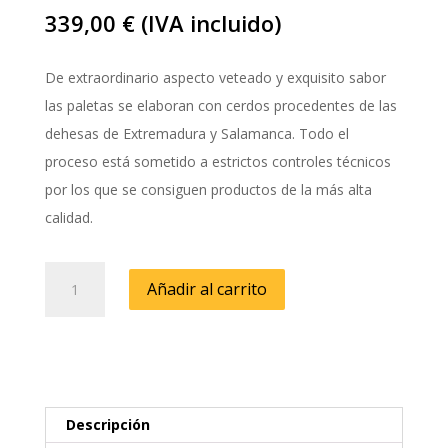
339,00
€
(IVA incluido)
De extraordinario aspecto veteado y exquisito sabor
las paletas se elaboran con cerdos procedentes de las
dehesas de Extremadura y Salamanca. Todo el
proceso está sometido a estrictos controles técnicos
por los que se consiguen productos de la más alta
calidad.
Jamón
Añadir al carrito
Bellota
100%
Raza
Ibérica
8,0
kg
cantidad
Descripción