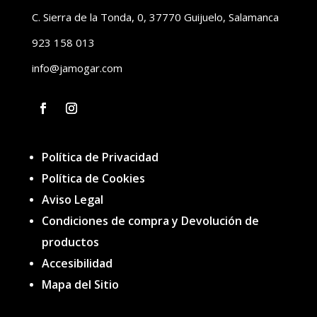
C. Sierra de la Tonda, 0, 37770 Guijuelo, Salamanca
923 158 013
info@jamogar.com
F
I
a
n
c
s
Política de Privacidad
e
t
b
a
Política de Cookies
o
g
o
Aviso Legal
r
k
a
Condiciones de compra y Devolución de
m
productos
Accesibilidad
Mapa del Sitio