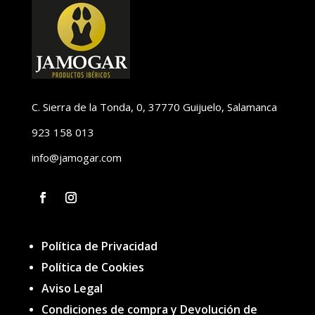
C. Sierra de la Tonda, 0, 37770 Guijuelo, Salamanca
923 158 013
info@jamogar.com
F
I
a
n
c
s
Política de Privacidad
e
t
b
a
Política de Cookies
o
g
o
Aviso Legal
r
k
a
Condiciones de compra y Devolución de
m